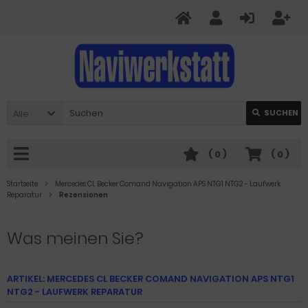
Alle
SUCHEN
(
0
)
(
0
)
Startseite
Mercedes CL Becker Comand Navigation APS NTG1 NTG2 - Laufwerk
Reparatur
Rezensionen
Was meinen Sie?
ARTIKEL: MERCEDES CL BECKER COMAND NAVIGATION APS NTG1
NTG2 - LAUFWERK REPARATUR