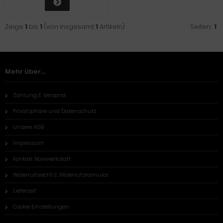
Zeige
1
bis
1
(von insgesamt
1
Artikeln)
Seiten:
1
Mehr über...
Zahlung & Versand
Privatsphäre und Datenschutz
Unsere AGB
Impressum
Kontakt Naviwerkstatt
Widerrufsrecht & Widerrufsformular
Lieferzeit
Cookie Einstellungen