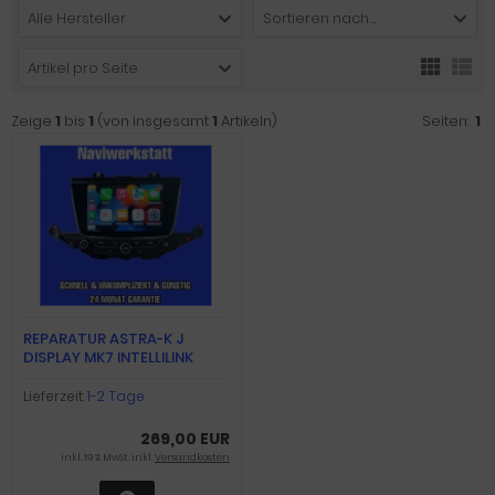
Alle Hersteller
Sortieren nach ...
Artikel pro Seite
Zeige
1
bis
1
(von insgesamt
1
Artikeln)
Seiten:
1
REPARATUR ASTRA-K J
DISPLAY MK7 INTELLILINK
900NAVI/RADIO SCREEN
Lieferzeit:
1-2 Tage
269,00 EUR
inkl. 19 % MwSt. inkl.
Versandkosten