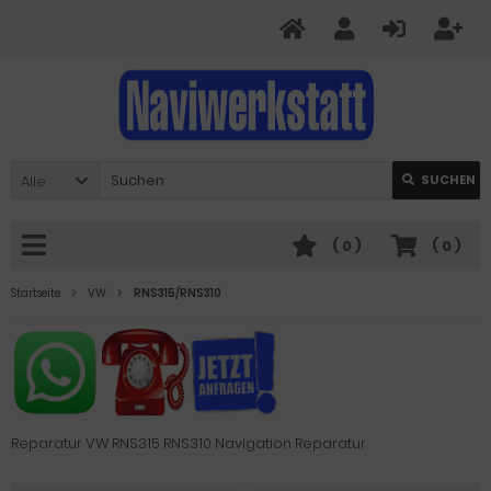
Alle
SUCHEN
(
0
)
(
0
)
Startseite
VW
RNS315/RNS310
Reparatur VW RNS315 RNS310 Navigation Reparatur