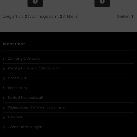
Zeige
1
bis
2
(von insgesamt
2
Artikeln)
Seiten:
1
Mehr über...
Zahlung & Versand
Privatsphäre und Datenschutz
Unsere AGB
Impressum
Kontakt Naviwerkstatt
Widerrufsrecht & Widerrufsformular
Lieferzeit
Cookie Einstellungen