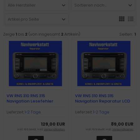
Alle Hersteller
Sortieren nach ...
Artikel pro Seite
Zeige
1
bis
2
(von insgesamt
2
Artikeln)
Seiten:
1
VW RNS 310 RNS 315
VW RNS 310 RNS 315
Navigation Lesefehler
Navigation Reparatur LCD
Laufwerk Reparatur
Display
Touran Golf T5
Lieferzeit:
1-2 Tage
Lieferzeit:
1-2 Tage
129,00 EUR
89,00 EUR
inkl. 19 % MwSt. inkl.
Versandkosten
inkl. 19 % MwSt. inkl.
Versandkosten