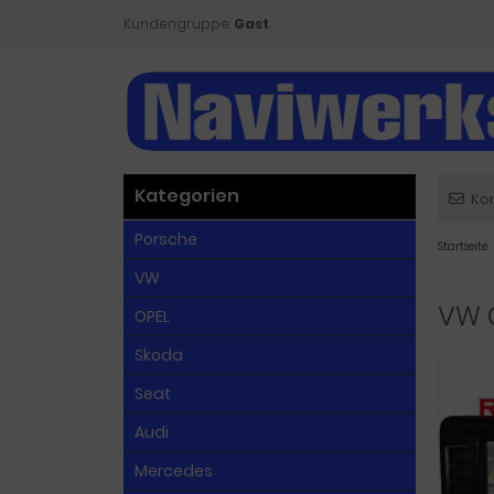
Kundengruppe:
Gast
Kategorien
Ko
Porsche
Startseite
VW
VW C
OPEL
Skoda
Seat
Audi
Mercedes