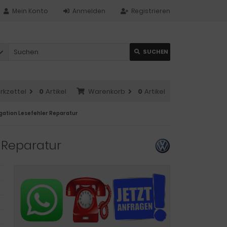
Mein Konto
Anmelden
Registrieren
SUCHEN
rkzettel
0
Artikel
Warenkorb
0
Artikel
gation Lesefehler Reparatur
 Reparatur