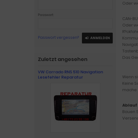
Oder w
Passwort:
CAN-BUS
Oder w
R?ckfah
Passwort vergessen?
Kommuni
ANMELDEN
Navigati
Tastenb
Das Ger
Zuletzt angesehen
VW Corrado RNS 510 Navigation
Wenn si
Lesefehler Reparatur
Keine S
mache
Ablauf
Bauen S
Versend