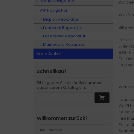
Skoda Navigation
Wir bie
VW Navigation
Wir k?n
Display Reparatur
Bitte v
Laufwerk Reparatur
Lesefehler Reparatur
Keskin E
Mainboard Reparatur
L?densc
58849 
Neue Artikel
Tel: +49
Tel: +4
Schnellkauf
Bitte geben Sie die Artikelnummer
Wenn si
aus unserem Katalog ein.
Touchsc
Ger?t h
Keine S
Willkommen zurück!
Ihre Ma
Festplat
E-Mail-Adresse:
Schnell