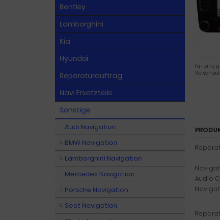
Bentley
Lamborghini
Kia
Hyundai
Für eine g
Vorschaub
Reparaturauftrag
Navi Ersatzteile
Sonstige
Audi Navigation
PRODU
BMW Navigation
Reparat
Lamborghini Navigation
Navigat
Mercedes Navigation
Audio C
Navigat
Porsche Navigation
Seat Navigation
Reparat