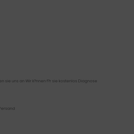
 sie uns an Wir k?nnen f?r sie kostenlos Diagnose
 Versand