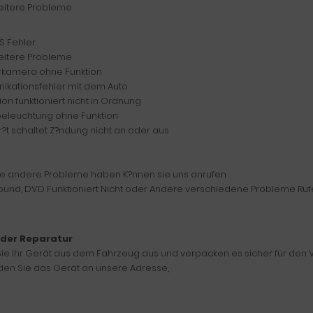
eitere Probleme
 Fehler
eitere Probleme
rkamera ohne Funktion
kationsfehler mit dem Auto
on funktioniert nicht in Ordnung
eleuchtung ohne Funktion
?t schaltet Z?ndung nicht an oder aus
e andere Probleme haben K?nnen sie uns anrufen
ound, DVD Funktioniert Nicht oder Andere verschiedene Probleme Rufen
 der Reparatur
ie Ihr Gerät aus dem Fahrzeug aus und verpacken es sicher für den
en Sie das Gerät an unsere Adresse,