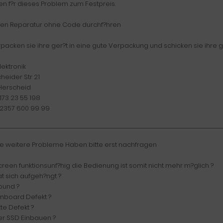
ten f?r dieses Problem zum Festpreis.
nen Reparatur ohne Code durchf?hren
erpacken sie ihre ger?t in eine gute Verpackung und schicken sie ihre 
lektronik
heider Str 21
Herscheid
 173 23 55 198
9 2357 600 99 99
e weitere Probleme Haben bitte erst nachfragen
reen funktionsunf?hig die Bedienung ist somit nicht mehr m?glich ?
at sich aufgeh?ngt ?
ound ?
inboard Defekt ?
te Defekt ?
er SSD Einbauen ?