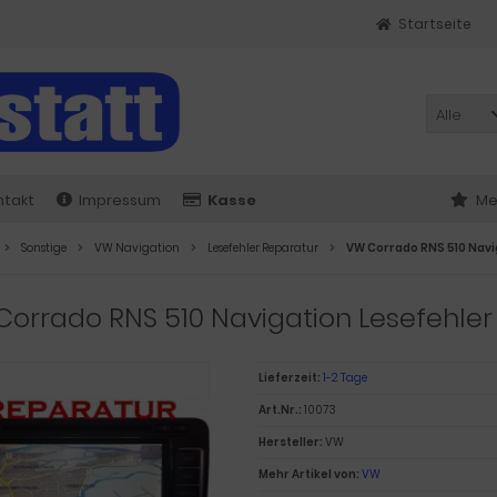
Startseite
Alle
ntakt
Impressum
Kasse
Me
Sonstige
VW Navigation
Lesefehler Reparatur
VW Corrado RNS 510 Navi
orrado RNS 510 Navigation Lesefehler
Lieferzeit:
1-2 Tage
Art.Nr.:
10073
Hersteller:
VW
Mehr Artikel von:
VW