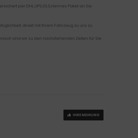
versichert per DHL,UPS,GLS,Hermes Paket an Sie
glichkeit, direkt mit Ihrem Fahrzeug zu uns zu
fonisch sind wir zu den nachstehenden Zeiten für Sie
IHRE MEINUNG