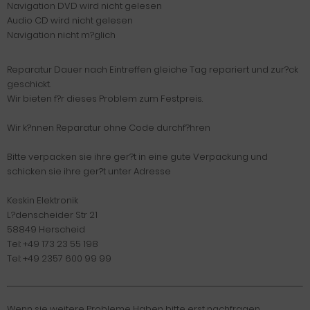
Navigation DVD wird nicht gelesen
Audio CD wird nicht gelesen
Navigation nicht m?glich
Reparatur Dauer nach Eintreffen gleiche Tag repariert und zur?ck
geschickt.
Wir bieten f?r dieses Problem zum Festpreis.
Wir k?nnen Reparatur ohne Code durchf?hren
Bitte verpacken sie ihre ger?t in eine gute Verpackung und
schicken sie ihre ger?t unter Adresse
Keskin Elektronik
L?denscheider Str 21
58849 Herscheid
Tel: +49 173 23 55 198
Tel: +49 2357 600 99 99
Wenn sie weitere Probleme Haben bitte erst nachfragen