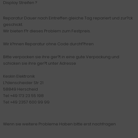
Display Streifen ?
Reparatur Dauer nach Eintreffen gleiche Tag repariert und zur?ck
geschickt.
Wir bieten f?r dieses Problem zum Festpreis.
Wir k?nnen Reparatur ohne Code durchf?hren
Bitte verpacken sie ihre ger?t in eine gute Verpackung und
schicken sie ihre ger?t unter Adresse
Keskin Elektronik
L?denscheider Str 21
58849 Herscheid
Tel: +49 173 23 55 198
Tel: +49 2357 600 99 99
Wenn sie weitere Probleme Haben bitte erst nachfragen