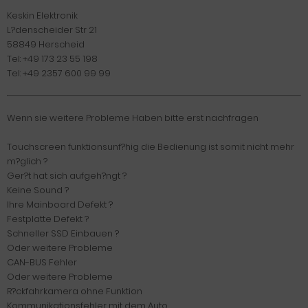
Keskin Elektronik
L?denscheider Str 21
58849 Herscheid
Tel: +49 173 23 55 198
Tel: +49 2357 600 99 99
Wenn sie weitere Probleme Haben bitte erst nachfragen
Touchscreen funktionsunf?hig die Bedienung ist somit nicht mehr
m?glich ?
Ger?t hat sich aufgeh?ngt ?
Keine Sound ?
Ihre Mainboard Defekt ?
Festplatte Defekt ?
Schneller SSD Einbauen ?
Oder weitere Probleme
CAN-BUS Fehler
Oder weitere Probleme
R?ckfahrkamera ohne Funktion
Kommunikationsfehler mit dem Auto