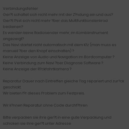
Verbindungsfehler
Ger?t schaltet sich nicht mehr mit der Z?ndung ein und aus?
Ger?t l?sst sich nicht mehr ?ber das Multifunktionslenkrad
bedienen?
Es werden keine Radiosender mehr, im Kombiinstrument
angezeigt?
Das Navi startet nicht automatisch mit dem Kfz (man muss es
manuell ?ber den Knopf einschalten) ?
Keine Anzeige von Audio und Navigation im Bordcomputer ?
Keine Verbindung zum Navi ?ber Diagnose Software ?
Keine Anzeige der R?ckfahrtkamera ?
Reparatur Dauer nach Eintreffen gleiche Tag repariert und zur?ck
geschickt.
Wir bieten f?r dieses Problem zum Festpreis.
Wir k?nnen Reparatur ohne Code durchf?hren
Bitte verpacken sie ihre ger?t in eine gute Verpackung und
schicken sie ihre ger?t unter Adresse