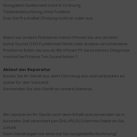
Navigation funktioniert nicht in Ordnung
Tastenbeleuchtung ohne Funktion
Das Ger?t schaltet Z?ndung nicht an oder aus
Wenn sie andere Probleme haben K?nnen sie uns anrufen
Keine Sound, DVD Funktioniert Nicht oder Andere verschiedene
Probleme Rufen sie uns an Wir k?nnen f?r sie kostenlos Diagnose
macheGer?t Keine Ton Sound fehler ?
Ablauf der Reparatur
Bauen Sie Ihr Gerät aus dem Fahrzeug aus und verpacken es
sicher für den Versand
Versenden Sie das Gerät an unsere Adresse,
Wir reparieren Ihr Gerät nach dem Erhalt und versenden es in
kürzester Zeit versichert per DHL,UPS,GLS,Hermes Paket an Sie
zurück.
Dem Gerät legen wir eine auf Sie ausgestellte Rechnung/