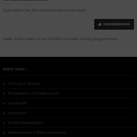
Schreiben Sie die erste Kundenrezension!
IHRE MEINUNG
Diesen Artikel haben wir am 13.06.2022 in unseren Katalog aufgenommen.
Mehr über...
Zahlung & Versand
Privatsphäre und Datenschutz
Unsere AGB
Impressum
Kontakt Naviwerkstatt
Widerrufsrecht & Widerrufsformular