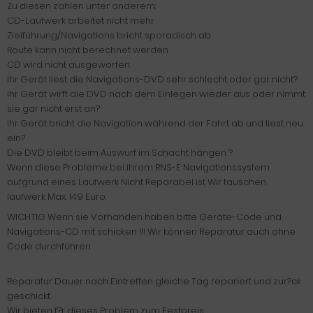
Zu diesen zählen unter anderem:
CD-Laufwerk arbeitet nicht mehr
Zielführung/Navigations bricht sporadisch ab
Route kann nicht berechnet werden
CD wird nicht ausgeworfen.
Ihr Gerät liest die Navigations-DVD sehr schlecht oder gar nicht?
Ihr Gerät wirft die DVD nach dem Einlegen wieder aus oder nimmt
sie gar nicht erst an?
Ihr Gerät bricht die Navigation während der Fahrt ab und liest neu
ein?
Die DVD bleibt beim Auswurf im Schacht hängen ?
Wenn diese Probleme bei ihrem RNS-E Navigationssystem
aufgrund eines Laufwerk Nicht Reparabel ist Wir tauschen
laufwerk Max. 149 Euro.
WICHTIG Wenn sie Vorhanden haben bitte Geräte-Code und
Navigations-CD mit schicken !!! Wir können Reparatur auch ohne
Code durchführen
Reparatur Dauer nach Eintreffen gleiche Tag repariert und zur?ck
geschickt.
Wir bieten f?r dieses Problem zum Festpreis.