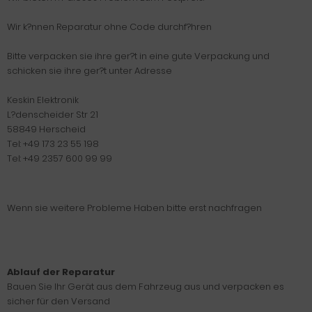
Wir k?nnen Reparatur ohne Code durchf?hren
Bitte verpacken sie ihre ger?t in eine gute Verpackung und
schicken sie ihre ger?t unter Adresse
Keskin Elektronik
L?denscheider Str 21
58849 Herscheid
Tel: +49 173 23 55 198
Tel: +49 2357 600 99 99
Wenn sie weitere Probleme Haben bitte erst nachfragen
Ablauf der Reparatur
Bauen Sie Ihr Gerät aus dem Fahrzeug aus und verpacken es
sicher für den Versand