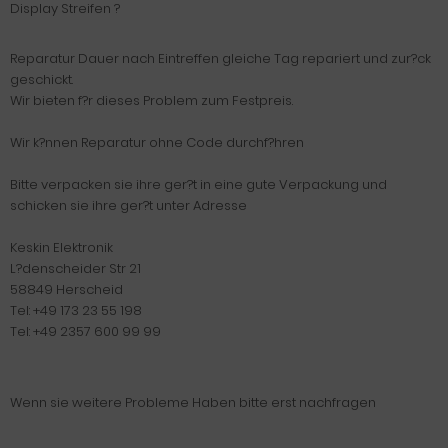
Display Streifen ?
Reparatur Dauer nach Eintreffen gleiche Tag repariert und zur?ck
geschickt.
Wir bieten f?r dieses Problem zum Festpreis.
Wir k?nnen Reparatur ohne Code durchf?hren
Bitte verpacken sie ihre ger?t in eine gute Verpackung und
schicken sie ihre ger?t unter Adresse
Keskin Elektronik
L?denscheider Str 21
58849 Herscheid
Tel: +49 173 23 55 198
Tel: +49 2357 600 99 99
Wenn sie weitere Probleme Haben bitte erst nachfragen